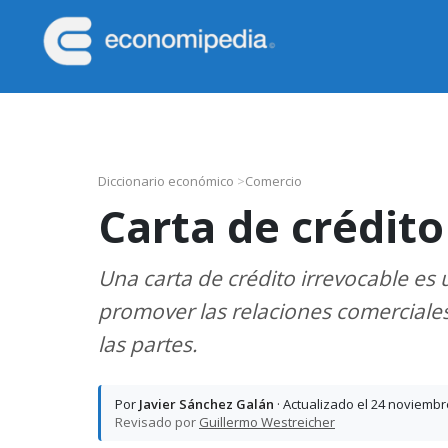
Saltar
Saltar
Saltar
Saltar
a
al
a
al
la
contenido
la
pie
Economipedia
Haciendo
navegación
principal
barra
de
fácil
principal
lateral
página
la
principal
economía
Diccionario económico
>
Comercio
Carta de crédito
Una carta de crédito irrevocable es
promover las relaciones comerciales 
las partes.
Por
Javier Sánchez Galán
· Actualizado el 24 noviembr
Revisado por
Guillermo Westreicher