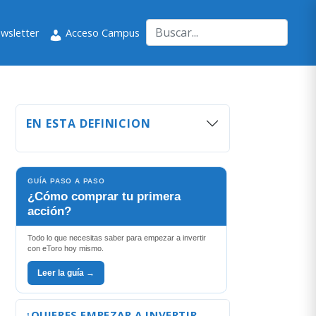
wsletter
Acceso Campus
EN ESTA DEFINICION
GUÍA PASO A PASO
¿Cómo comprar tu primera
acción?
Todo lo que necesitas saber para empezar a invertir
con eToro hoy mismo.
Leer la guía →
¿QUIERES EMPEZAR A INVERTIR