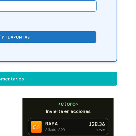
Í Y TE APUNTAS
omentarios