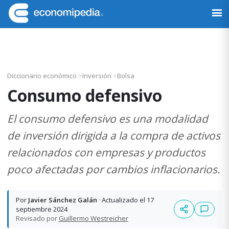
Saltar
Saltar
Saltar
Saltar
a
al
a
al
Economipedia
Haciendo
la
contenido
la
pie
fácil
navegación
principal
barra
de
la
principal
lateral
página
economía
principal
Diccionario económico
>
Inversión
>
Bolsa
Consumo defensivo
El consumo defensivo es una modalidad
de inversión dirigida a la compra de activos
relacionados con empresas y productos
poco afectadas por cambios inflacionarios.
Por
Javier Sánchez Galán
· Actualizado el 17
septiembre 2024
Revisado por
Guillermo Westreicher