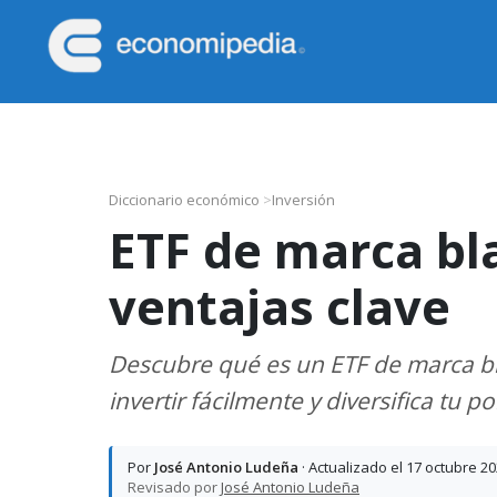
Saltar
Saltar
Saltar
Saltar
a
al
a
al
la
contenido
la
pie
Economipedia
Haciendo
navegación
principal
barra
de
fácil
principal
lateral
página
la
principal
economía
Diccionario económico
>
Inversión
ETF de marca bl
ventajas clave
Descubre qué es un ETF de marca bl
invertir fácilmente y diversifica tu 
Por
José Antonio Ludeña
· Actualizado el 17 octubre 2
Revisado por
José Antonio Ludeña