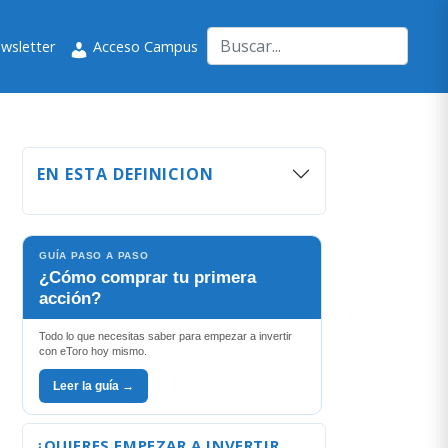
wsletter
Acceso Campus
EN ESTA DEFINICION
GUÍA PASO A PASO
¿Cómo comprar tu primera
acción?
Todo lo que necesitas saber para empezar a invertir
con eToro hoy mismo.
Leer la guía →
¿QUIERES EMPEZAR A INVERTIR