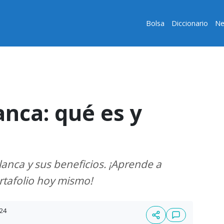
Bolsa
Diccionario
Ne
anca: qué es y
anca y sus beneficios. ¡Aprende a
portafolio hoy mismo!
024