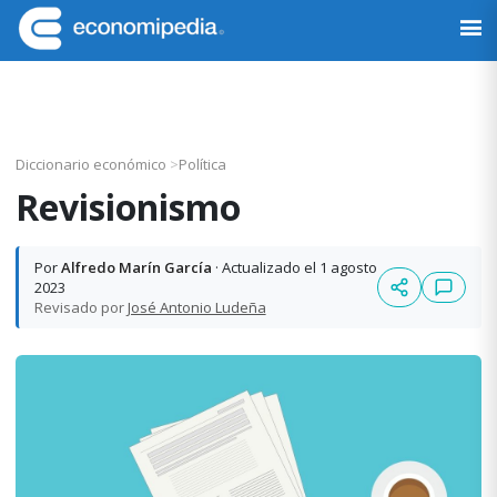
Saltar
Saltar
Saltar
Saltar
a
al
a
al
Economipedia
Haciendo
la
contenido
la
pie
fácil
navegación
principal
barra
de
la
principal
lateral
página
economía
principal
Diccionario económico
>
Política
Revisionismo
Por
Alfredo Marín García
· Actualizado el 1 agosto
2023
Revisado por
José Antonio Ludeña