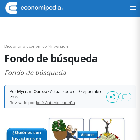
Saltar
Saltar
Saltar
Saltar
a
al
a
al
Economipedia
Haciendo
la
contenido
la
pie
fácil
navegación
principal
barra
de
la
principal
lateral
página
economía
principal
Diccionario económico
>
Inversión
Fondo de búsqueda
Fondo de búsqueda
Por
Myriam Quiroa
· Actualizado el 9 septiembre
2025
Revisado por
José Antonio Ludeña