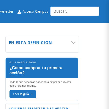
wsletter
Acceso Campus
EN ESTA DEFINICION
GUÍA PASO A PASO
¿Cómo comprar tu primera
acción?
Todo lo que necesitas saber para empezar a invertir
con eToro hoy mismo.
Leer la guía →
¿QUIERES EMPEZAR A INVERTIR