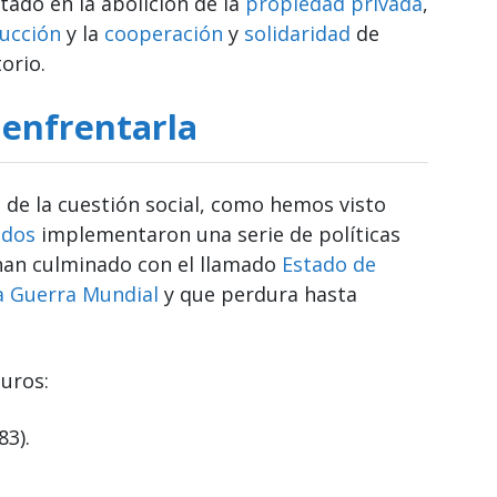
ado en la abolición de la
propiedad privada
,
ucción
y la
cooperación
y
solidaridad
de
orio.
enfrentarla
de la cuestión social, como hemos visto
ados
implementaron una serie de políticas
 han culminado con el llamado
Estado de
 Guerra Mundial
y que perdura hasta
uros:
3).